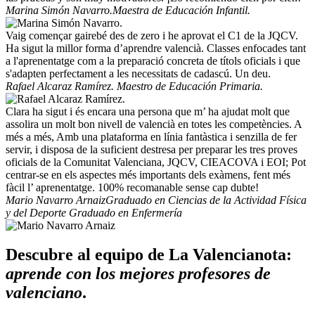
Marina Simón Navarro.
Maestra de Educación Infantil.
Vaig començar gairebé des de zero i he aprovat el C1 de la JQCV.
Ha sigut la millor forma d’aprendre valencià. Classes enfocades tant
a l'aprenentatge com a la preparació concreta de títols oficials i que
s'adapten perfectament a les necessitats de cadascú. Un deu.
Rafael Alcaraz Ramírez.
Maestro de Educación Primaria.
Clara ha sigut i és encara una persona que m’ ha ajudat molt que
assolira un molt bon nivell de valencià en totes les competències. A
més a més, Amb una plataforma en línia fantàstica i senzilla de fer
servir, i disposa de la suficient destresa per preparar les tres proves
oficials de la Comunitat Valenciana, JQCV, CIEACOVA i EOI; Pot
centrar-se en els aspectes més importants dels exàmens, fent més
fàcil l’ aprenentatge. 100% recomanable sense cap dubte!
Mario Navarro Arnaiz
Graduado en Ciencias de la Actividad Física
y del Deporte Graduado en Enfermería
Descubre al equipo de La Valencianota:
aprende con los mejores profesores de
valenciano
.