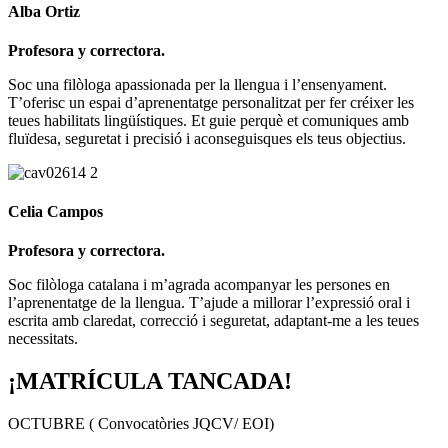
Alba Ortiz
Profesora y correctora.
Soc una filòloga apassionada per la llengua i l’ensenyament.
T’oferisc un espai d’aprenentatge personalitzat per fer créixer les
teues habilitats lingüístiques. Et guie perquè et comuniques amb
fluïdesa, seguretat i precisió i aconseguisques els teus objectius.
Celia Campos
Profesora y correctora.
Soc filòloga catalana i m’agrada acompanyar les persones en
l’aprenentatge de la llengua. T’ajude a millorar l’expressió oral i
escrita amb claredat, correcció i seguretat, adaptant-me a les teues
necessitats.
¡MATRÍCULA TANCADA!
OCTUBRE ( Convocatòries JQCV/ EOI)