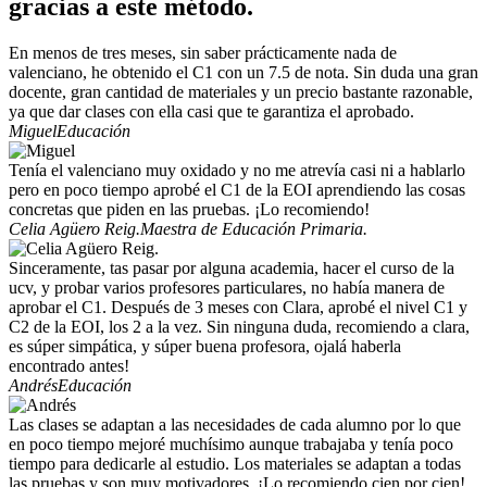
gracias a este método.
En menos de tres meses, sin saber prácticamente nada de
valenciano, he obtenido el C1 con un 7.5 de nota. Sin duda una gran
docente, gran cantidad de materiales y un precio bastante razonable,
ya que dar clases con ella casi que te garantiza el aprobado.
Miguel
Educación
Tenía el valenciano muy oxidado y no me atrevía casi ni a hablarlo
pero en poco tiempo aprobé el C1 de la EOI aprendiendo las cosas
concretas que piden en las pruebas. ¡Lo recomiendo!
Celia Agüero Reig.
Maestra de Educación Primaria.
Sinceramente, tas pasar por alguna academia, hacer el curso de la
ucv, y probar varios profesores particulares, no había manera de
aprobar el C1. Después de 3 meses con Clara, aprobé el nivel C1 y
C2 de la EOI, los 2 a la vez. Sin ninguna duda, recomiendo a clara,
es súper simpática, y súper buena profesora, ojalá haberla
encontrado antes!
Andrés
Educación
Las clases se adaptan a las necesidades de cada alumno por lo que
en poco tiempo mejoré muchísimo aunque trabajaba y tenía poco
tiempo para dedicarle al estudio. Los materiales se adaptan a todas
las pruebas y son muy motivadores. ¡Lo recomiendo cien por cien!