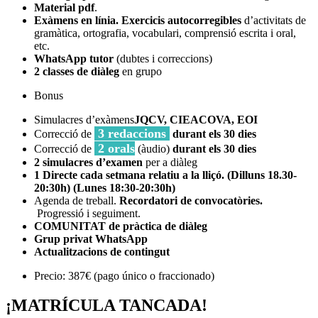
Material pdf
.
Exàmens en línia. Exercicis autocorregibles
d’activitats de
gramàtica, ortografia, vocabulari, comprensió escrita i oral,
etc.
WhatsApp tutor
(dubtes i correccions)
2 classes de diàleg
en grupo
Bonus
Simulacres d’exàmens
JQCV, CIEACOVA, EOI
3 redaccions
Correcció de
durant els 30 dies
2 orals
Correcció de
(àudio)
durant els 30 dies
2 simulacres d’examen
per a diàleg
1 Directe cada setmana relatiu a la lliçó. (Dilluns 18.30-
20:30h) (Lunes
18:30-20:30h)
Agenda de treball.
Recordatori de convocatòries.
Progressió i seguiment.
COMUNITAT de pràctica de diàleg
Grup privat WhatsApp
Actualitzacions de contingut
Precio: 387€ (pago único o fraccionado)
¡MATRÍCULA TANCADA!