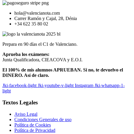
hola@valencianota.com
Carrer Ramón y Cajal, 28, Dénia
+34 622 35 80 02
Prepara en 90 días el C1 de Valenciano.
Aprueba los exámenes:
Junta Qualificadora, CIEACOVA y E.O.I.
El 100% de mis alumnos APRUEBAN. Si no, te devuelvo el
DINERO. Así de claro.
Jki-facebook-light
Jki-youtube-v-light
Instagram
Jki-whatsapp-1-
light
Textos Legales​
Aviso Legal
Condiciones Generales de uso
Política de Cookies
Política de Privacidad