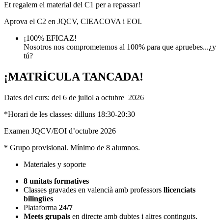
Et regalem el material del C1 per a repassar!
Aprova el C2 en JQCV, CIEACOVA i EOI.
¡100% EFICAZ!
Nosotros nos comprometemos al 100% para que apruebes...¿y
tú?
¡MATRÍCULA TANCADA!
Dates del curs: del 6 de juliol a octubre 2026
*Horari de les classes: dilluns 18:30-20:30
Examen JQCV/EOI d’octubre 2026
* Grupo provisional. Mínimo de 8 alumnos.
Materiales y soporte
8 unitats formatives
Classes gravades en valencià amb professors
l
licenciats
bilingües
Plataforma
24/7
Meets grupals
en directe amb dubtes i altres continguts.