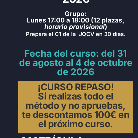
Grupo:
Lunes 17:00 a 18:00 (12 plazas
,
horario provisional
)
Prepara el C1 de la JQCV en 30 días.
Fecha del curso: del 31
de agosto al 4 de octubre
de 2026
¡CURSO REPASO!
Si realizas todo el
método y no apruebas,
te descontamos 100€ en
el próximo curso.