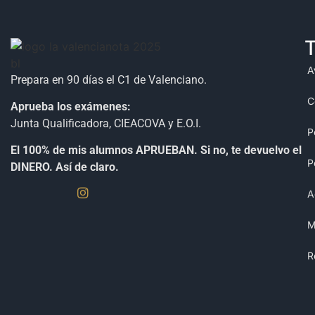
T
A
Prepara en 90 días el C1 de Valenciano.
C
Aprueba los exámenes:
Junta Qualificadora, CIEACOVA y E.O.I.
P
El 100% de mis alumnos APRUEBAN. Si no, te devuelvo el
P
DINERO. Así de claro.
A
M
R