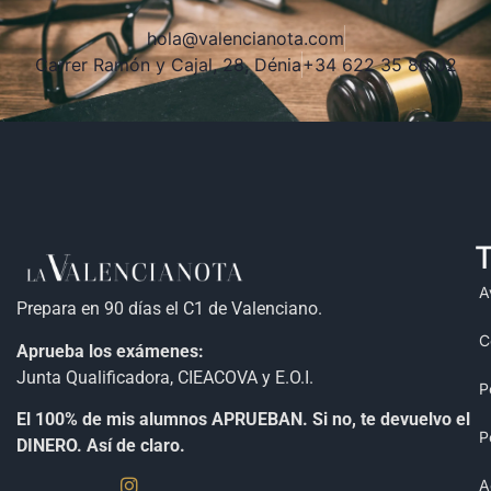
hola@valencianota.com
Carrer Ramón y Cajal, 28, Dénia
+34 622 35 80 02
T
A
Prepara en 90 días el C1 de Valenciano.
C
Aprueba los exámenes:
Junta Qualificadora, CIEACOVA y E.O.I.
P
El 100% de mis alumnos APRUEBAN. Si no, te devuelvo el
P
DINERO. Así de claro.
A