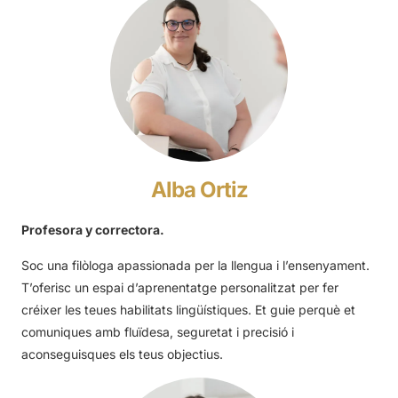
Alba Ortiz
Profesora y correctora.
Soc una filòloga apassionada per la llengua i l’ensenyament.
T’oferisc un espai d’aprenentatge personalitzat per fer
créixer les teues habilitats lingüístiques. Et guie perquè et
comuniques amb fluïdesa, seguretat i precisió i
aconseguisques els teus objectius.