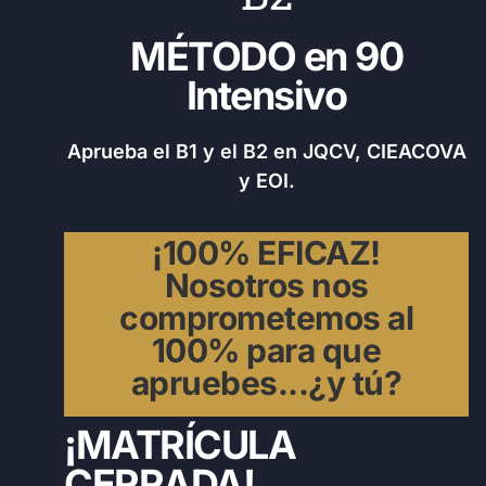
MÉTODO en 90
Intensivo
Aprueba el B1 y el B2 en JQCV, CIEACOVA
y EOI.
¡100% EFICAZ!
Nosotros nos
comprometemos al
100% para que
apruebes...¿y tú?
¡MATRÍCULA
CERRADA!