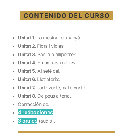
CONTENIDO DEL CURSO
Unitat 1.
La mestra i el manyà.
Unitat 2.
Flors i violes.
Unitat 3.
Paella o allipebre?
Unitat 4.
En un tres i no res.
Unitat 5.
Al seté cel.
Unitat 6.
Lletraferits.
Unitat 7.
Parle vosté, calle vosté.
Unitat 8.
De peus a terra.
Corrección de:
4 redacciones
3 orales
(audio).