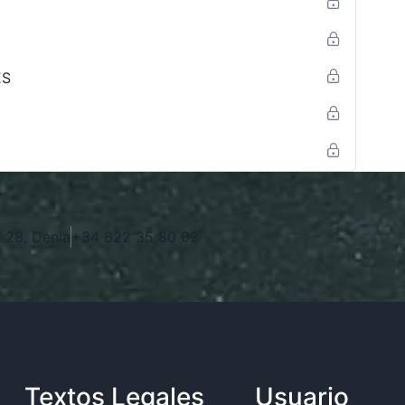
ES
 28, Dénia
+34 622 35 80 02
Textos Legales​
Usuario​