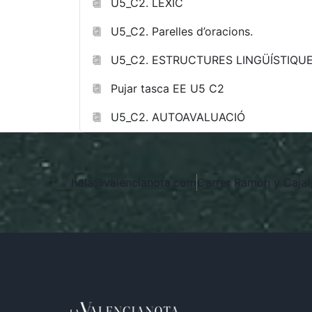
U5_C2. LÈXIC
U5_C2. Parelles d’oracions.
U5_C2. ESTRUCTURES LINGÜÍSTIQU
Pujar tasca EE U5 C2
U5_C2. AUTOAVALUACIÓ
hola@valencianota.com
Carrer Ramón y Cajal,