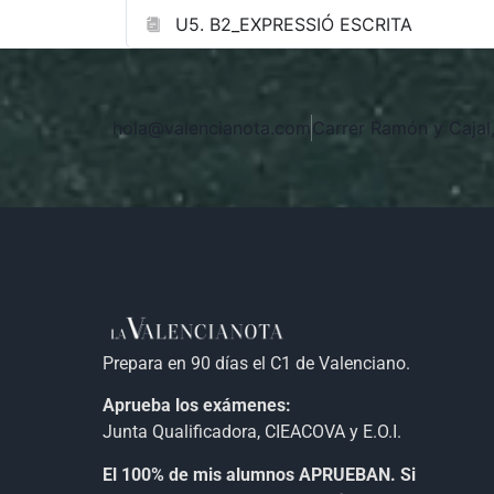
U5. B2_EXPRESSIÓ ESCRITA
hola@valencianota.com
Carrer Ramón y Cajal,
Prepara en 90 días el C1 de Valenciano.
Aprueba los exámenes:
Junta Qualificadora, CIEACOVA y E.O.I.
El 100% de mis alumnos APRUEBAN. Si