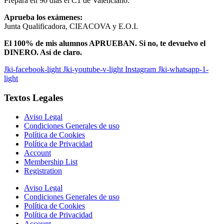
Prepara en 90 días el C1 de Valenciano.
Aprueba los exámenes:
Junta Qualificadora, CIEACOVA y E.O.I.
El 100% de mis alumnos APRUEBAN. Si no, te devuelvo el
DINERO. Así de claro.
Jki-facebook-light
Jki-youtube-v-light
Instagram
Jki-whatsapp-1-
light
Textos Legales​
Aviso Legal
Condiciones Generales de uso
Política de Cookies
Política de Privacidad
Account
Membership List
Registration
Aviso Legal
Condiciones Generales de uso
Política de Cookies
Política de Privacidad
Account