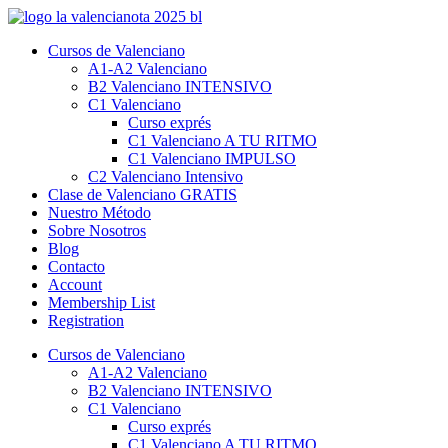
Vés
al
Cursos de Valenciano
contingut
A1-A2 Valenciano
B2 Valenciano INTENSIVO
C1 Valenciano
Curso exprés
C1 Valenciano A TU RITMO
C1 Valenciano IMPULSO
C2 Valenciano Intensivo
Clase de Valenciano GRATIS
Nuestro Método
Sobre Nosotros
Blog
Contacto
Account
Membership List
Registration
Cursos de Valenciano
A1-A2 Valenciano
B2 Valenciano INTENSIVO
C1 Valenciano
Curso exprés
C1 Valenciano A TU RITMO