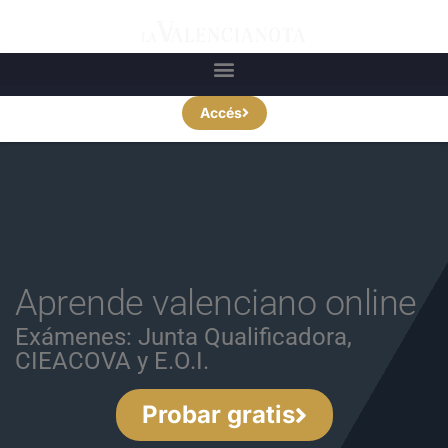
Accés
Aprende valenciano online
Exámenes: Junta Qualificadora,
CIEACOVA y E.O.I.
Probar gratis